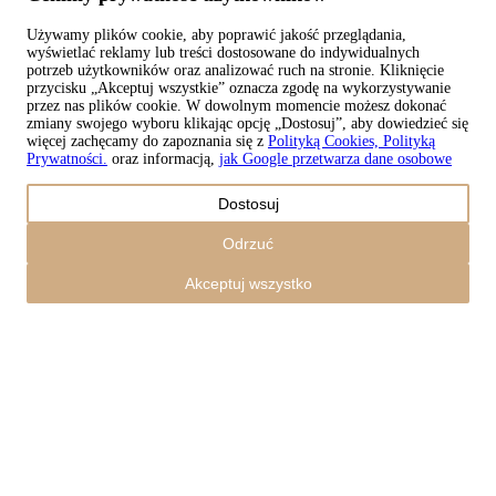
Używamy plików cookie, aby poprawić jakość przeglądania,
wyświetlać reklamy lub treści dostosowane do indywidualnych
Copyright © 2026 TAPISO
potrzeb użytkowników oraz analizować ruch na stronie. Kliknięcie
przycisku „Akceptuj wszystkie” oznacza zgodę na wykorzystywanie
Koszyk
przez nas plików cookie. W dowolnym momencie możesz dokonać
zmiany swojego wyboru klikając opcję „Dostosuj”, aby dowiedzieć się
więcej zachęcamy do zapoznania się z
Polityką Cookies, Polityką
Prywatności.
oraz informacją,
jak Google przetwarza dane osobowe
Kwota
Dostosuj
0,00
zł
Razem z wysyłką
Odrzuć
0,00
zł
Zamówienie
Akceptuj wszystko
Kontynuuj zakupy
Zamówienia
Koszyk jest pusty
Adresy
Szczegóły konta
Kwota
Zgubione hasło
0,00
zł
Razem z wysyłką