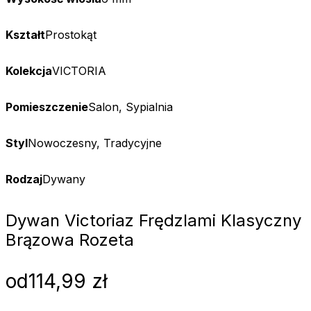
Kształt
Prostokąt
Kolekcja
VICTORIA
Pomieszczenie
Salon, Sypialnia
Styl
Nowoczesny, Tradycyjne
Rodzaj
Dywany
Dywan Victoria
z Frędzlami Klasyczny
Brązowa Rozeta
od
114,99
zł