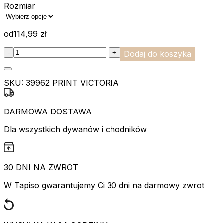
Rozmiar
od
114,99
zł
:product_name quantity
-
+
Dodaj do koszyka
SKU:
39962 PRINT VICTORIA
DARMOWA DOSTAWA
Dla wszystkich dywanów i chodników
30 DNI NA ZWROT
W Tapiso gwarantujemy Ci 30 dni na darmowy zwrot