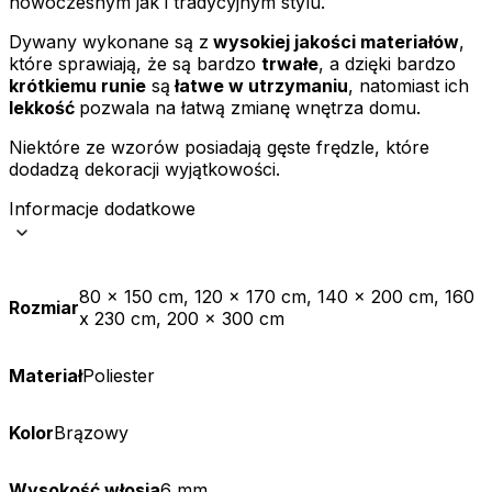
nowoczesnym jak i tradycyjnym stylu.
Zapisz moje preferencje
Dywany wykonane są z
wysokiej jakości materiałów
,
które sprawiają, że są bardzo
trwałe
, a dzięki bardzo
Akceptuj wszystko
krótkiemu runie
są
łatwe w utrzymaniu
, natomiast ich
lekkość
pozwala na łatwą zmianę wnętrza domu.
Niektóre ze wzorów posiadają gęste frędzle, które
dodadzą dekoracji wyjątkowości.
Informacje dodatkowe
80 x 150 cm, 120 x 170 cm, 140 x 200 cm, 160
Rozmiar
x 230 cm, 200 x 300 cm
Materiał
Poliester
Kolor
Brązowy
Wysokość włosia
6 mm