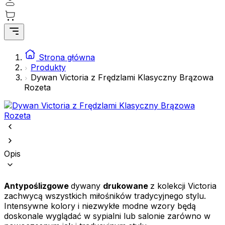
preferowany język lub region, w którym znajduje się użytkownik.
Statystyka
Statystyczne pliki cookie pomagają właścicielom stron internetowych
Strona główna
zrozumieć, w jaki sposób różni użytkownicy zachowują się na stronie,
Produkty
gromadząc i zgłaszając anonimowe informacje.
Dywan Victoria z Frędzlami Klasyczny Brązowa
Rozeta
Marketing
Marketingowe pliki cookie stosowane są w celu śledzenia
użytkowników na stronach internetowych. Celem jest wyświetlanie
reklam, które są istotne i interesujące dla poszczególnych
użytkowników i tym samym bardziej cenne dla wydawców i
reklamodawców strony trzeciej.
Opis
Nieklasyfikowane
Nieklasyfikowane pliki cookie, to pliki, które są w procesie
Antypoślizgowe
dywany
drukowane
z kolekcji Victoria
klasyfikowania, wraz z dostawcami poszczególnych ciasteczek.
zachwycą wszystkich miłośników tradycyjnego stylu.
Intensywne kolory i niezwykłe modne wzory będą
doskonale wyglądać w sypialni lub salonie zarówno w
Odrzuć