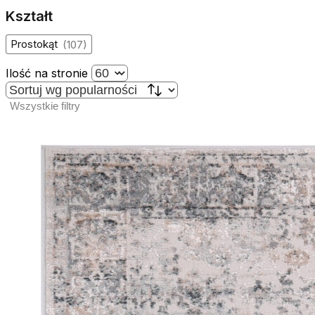
Kształt
Prostokąt
(
107
)
Ilość na stronie
Wszystkie filtry
Wykorzystujemy pliki cookie do
witrynie. Informacje o tym, j
Partnerzy mogą połączyć te in
Niezbędne
Niezbędne pliki cookie mają k
nich. Te pliki cookie nie prze
Preferencje
Pliki cookie dotyczące prefere
preferowany język lub region,