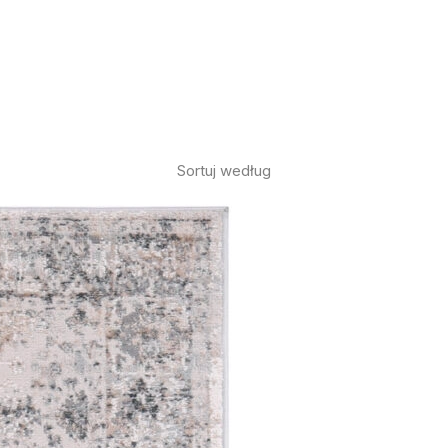
Sortuj według
 spersonalizowania treści i reklam, aby oferować funkcje społecznościowe i a
ak korzystasz z naszej witryny, udostępniamy partnerom społecznościowym, re
formacje z innymi danymi otrzymanymi od Ciebie lub uzyskanymi podczas korzy
luczowe znaczenie dla podstawowych funkcji witryny i witryna nie będzie dzia
chowują żadnych danych umożliwiających identyfikację osoby.
ncji umożliwiają stronie zapamiętanie informacji, które zmieniają wygląd lub f
 w którym znajduje się użytkownik.