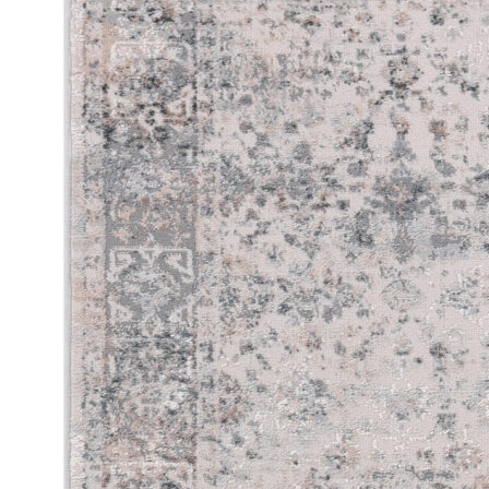
Statystyka
Statystyczne pliki cookie poma
gromadząc i zgłaszając anonim
Marketing
Marketingowe pliki cookie stos
istotne i interesujące dla po
Nieklasyfikowane
Nieklasyfikowane pliki cookie,
Odrzuć