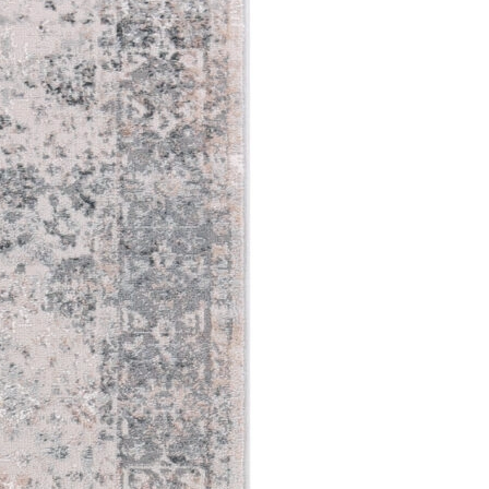
gają właścicielom stron internetowych zrozumieć, w jaki sposób różni użytkown
owe informacje.
owane są w celu śledzenia użytkowników na stronach internetowych. Celem jes
szczególnych użytkowników i tym samym bardziej cenne dla wydawców i reklamo
 to pliki, które są w procesie klasyfikowania, wraz z dostawcami poszczególnyc
Zapisz moje preferencje