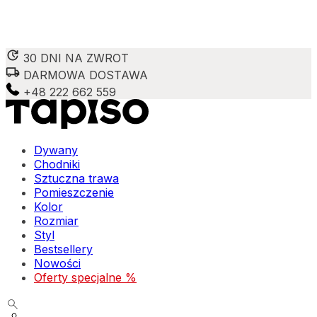
30 DNI NA ZWROT
DARMOWA DOSTAWA
Wykorzystujemy pliki cookie do spersonalizowania treści 
witrynie. Informacje o tym, jak korzystasz z naszej wit
+48 222 662 559
Partnerzy mogą połączyć te informacje z innymi danymi o
Niezbędne
Dywany
Chodniki
Niezbędne pliki cookie mają kluczowe znaczenie dla podst
Sztuczna trawa
nich. Te pliki cookie nie przechowują żadnych danych umo
Pomieszczenie
Kolor
Preferencje
Rozmiar
Styl
Pliki cookie dotyczące preferencji umożliwiają stronie za
Bestsellery
preferowany język lub region, w którym znajduje się użyt
Nowości
Oferty specjalne %
Statystyka
Statystyczne pliki cookie pomagają właścicielom stron int