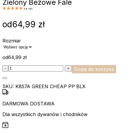
Zielony Beżowe Fale
4.8
(
49
)
od
64,99
zł
Rozmiar
od
64,99
zł
:product_name quantity
-
+
Dodaj do koszyka
SKU:
K857A GREEN CHEAP PP BLX
DARMOWA DOSTAWA
Dla wszystkich dywanów i chodników