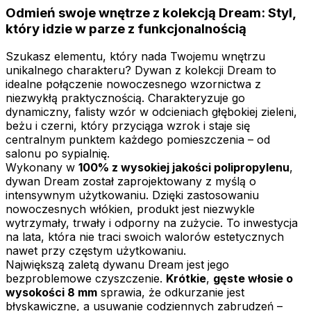
Odmień swoje wnętrze z kolekcją Dream: Styl,
który idzie w parze z funkcjonalnością
Szukasz elementu, który nada Twojemu wnętrzu
unikalnego charakteru? Dywan z kolekcji Dream to
idealne połączenie nowoczesnego wzornictwa z
niezwykłą praktycznością. Charakteryzuje go
dynamiczny, falisty wzór w odcieniach głębokiej zieleni,
beżu i czerni, który przyciąga wzrok i staje się
centralnym punktem każdego pomieszczenia – od
salonu po sypialnię.
Wykonany w
100% z wysokiej jakości polipropylenu
,
dywan Dream został zaprojektowany z myślą o
intensywnym użytkowaniu. Dzięki zastosowaniu
nowoczesnych włókien, produkt jest niezwykle
wytrzymały, trwały i odporny na zużycie. To inwestycja
na lata, która nie traci swoich walorów estetycznych
nawet przy częstym użytkowaniu.
Największą zaletą dywanu Dream jest jego
bezproblemowe czyszczenie.
Krótkie
,
gęste włosie o
wysokości 8 mm
sprawia, że odkurzanie jest
błyskawiczne, a usuwanie codziennych zabrudzeń –