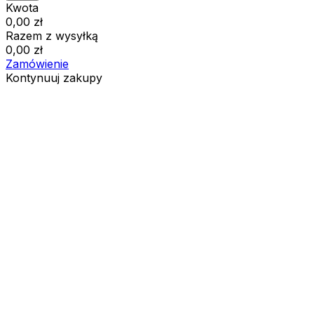
Kwota
0,00
zł
Razem z wysyłką
0,00
zł
Zamówienie
Kontynuuj zakupy
Zamówienia
Koszyk jest pusty
Adresy
Szczegóły konta
Kwota
Zgubione hasło
0,00
zł
Razem z wysyłką
0,00
zł
Pokaż koszyk
Kasa