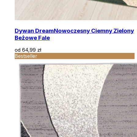
Dywan Dream
Nowoczesny Ciemny Zielony
Beżowe Fale
od
64,99
zł
Bestseller