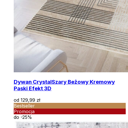
Dywan Crystal
Szary Beżowy Kremowy
Paski Efekt 3D
od
129,99
zł
Bestseller
Promocja
do -25%