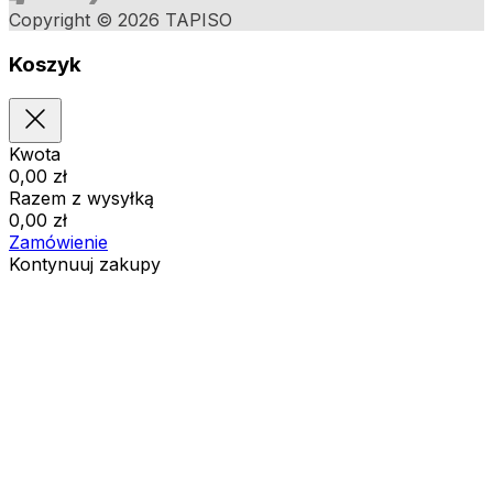
Copyright © 2026 TAPISO
Koszyk
Kwota
0,00
zł
Razem z wysyłką
0,00
zł
Zamówienie
Kontynuuj zakupy
Zamówienia
Koszyk jest pusty
Adresy
Szczegóły konta
Kwota
Zgubione hasło
0,00
zł
Razem z wysyłką
0,00
zł
Pokaż koszyk
Kasa