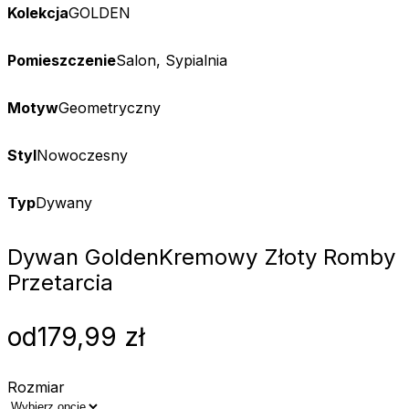
Kolekcja
GOLDEN
Pomieszczenie
Salon, Sypialnia
Motyw
Geometryczny
Styl
Nowoczesny
Typ
Dywany
Dywan Golden
Kremowy Złoty Romby
Przetarcia
od
179,99
zł
Rozmiar