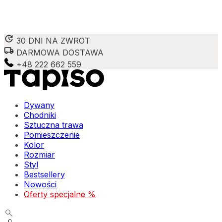
30 DNI NA ZWROT
DARMOWA DOSTAWA
Wykorzystujemy pliki cookie do spersonalizowania treści 
witrynie. Informacje o tym, jak korzystasz z naszej wit
+48 222 662 559
Partnerzy mogą połączyć te informacje z innymi danymi o
Niezbędne
Dywany
Chodniki
Niezbędne pliki cookie mają kluczowe znaczenie dla podst
Sztuczna trawa
nich. Te pliki cookie nie przechowują żadnych danych umo
Pomieszczenie
Kolor
Preferencje
Rozmiar
Styl
Pliki cookie dotyczące preferencji umożliwiają stronie za
Bestsellery
preferowany język lub region, w którym znajduje się użyt
Nowości
Oferty specjalne %
Statystyka
Statystyczne pliki cookie pomagają właścicielom stron int