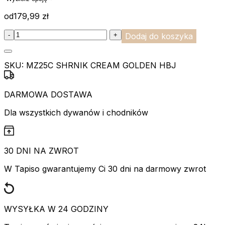
od
179,99
zł
:product_name quantity
-
+
Dodaj do koszyka
SKU:
MZ25C SHRNIK CREAM GOLDEN HBJ
DARMOWA DOSTAWA
Dla wszystkich dywanów i chodników
30 DNI NA ZWROT
W Tapiso gwarantujemy Ci 30 dni na darmowy zwrot
WYSYŁKA W 24 GODZINY