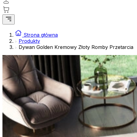
gromadząc i zgłaszając anonimowe informacje.
Marketing
Marketingowe pliki cookie stosowane są w celu śledzenia 
istotne i interesujące dla poszczególnych użytkowników 
Strona główna
Produkty
Dywan Golden Kremowy Złoty Romby Przetarcia
Nieklasyfikowane
Nieklasyfikowane pliki cookie, to pliki, które są w proce