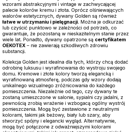
wzorami abstrakcyjnymi i vintage w zachwycającej
palecie kolorów kremu i złota. Oprócz olśniewających
walorów estetycznych, dywany Golden są również
łatwe w utrzymaniu i pielęgnacji
. Można je odkurzać
lub czyścić punktowo w zależności od potrzeb, co
gwarantuje, że pozostaną w nieskazitelnym stanie przez
wiele lat. Ponadto, dywany opatrzone są
certyfikatem
OEKOTEX
– nie zawierają szkodliwych zdrowiu
substancji.
Kolekcja Golden jest idealna dla tych, którzy chcą dodać
odrobinę luksusu i wyrafinowania do wystroju swojego
domu. Kremowe i złote kolory tworzą elegancką i
wyrafinowaną atmosferę, podczas gdy wzory dodają
unikalnego wizualnego zróżnicowania do każdego
pomieszczenia. Niezależnie od tego, czy dywany te
zostaną umieszczone w salonie, sypialni czy jadalni, z
pewnością zrobią wrażenie i wzbogacą ogólny wystrój
pomieszczenia. Mogą być zestawione z neutralnymi
kolorami, takimi jak beżowy, biały lub szary, aby
stworzyć spójny i elegancki wygląd. Alternatywnie,
mogą być połączone z odważniejszymi kolorami