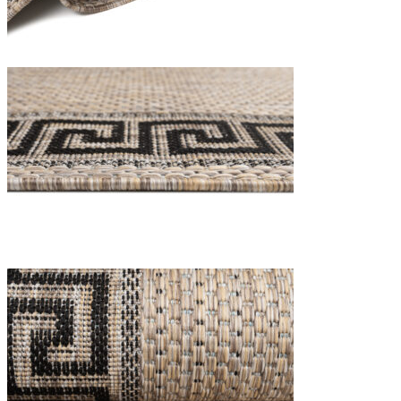
Wykorzystujemy pliki cookie do
witrynie. Informacje o tym, j
Partnerzy mogą połączyć te in
Niezbędne
Niezbędne pliki cookie mają k
nich. Te pliki cookie nie prze
Preferencje
Pliki cookie dotyczące prefere
preferowany język lub region,