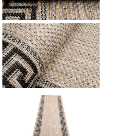
Statystyka
Statystyczne pliki cookie poma
gromadząc i zgłaszając anonim
Marketing
Marketingowe pliki cookie stos
istotne i interesujące dla po
Nieklasyfikowane
Nieklasyfikowane pliki cookie,
Odrzuć