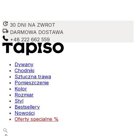
30 DNI NA ZWROT
DARMOWA DOSTAWA
Wykorzystujemy pliki cookie do spersonalizowania treści 
witrynie. Informacje o tym, jak korzystasz z naszej wit
+48 222 662 559
Partnerzy mogą połączyć te informacje z innymi danymi o
Niezbędne
Dywany
Chodniki
Niezbędne pliki cookie mają kluczowe znaczenie dla podst
Sztuczna trawa
nich. Te pliki cookie nie przechowują żadnych danych umo
Pomieszczenie
Kolor
Preferencje
Rozmiar
Styl
Pliki cookie dotyczące preferencji umożliwiają stronie za
Bestsellery
preferowany język lub region, w którym znajduje się użyt
Nowości
Oferty specjalne %
Statystyka
Statystyczne pliki cookie pomagają właścicielom stron int