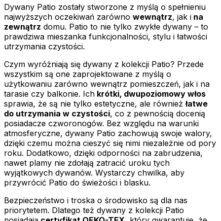
Dywany Patio zostały stworzone z myślą o spełnieniu
najwyższych oczekiwań zarówno
wewnątrz
, jak i
na
zewnątrz
domu. Patio to nie tylko zwykłe dywany – to
prawdziwa mieszanka funkcjonalności, stylu i łatwości
utrzymania czystości.
Czym wyróżniają się dywany z kolekcji Patio? Przede
wszystkim są one zaprojektowane z myślą o
użytkowaniu zarówno wewnątrz pomieszczeń, jak i na
tarasie czy balkonie. Ich
krótki, dwupoziomowy włos
sprawia, że są nie tylko estetyczne, ale również
łatwe
do utrzymania w czystości
, co z pewnością docenią
posiadacze czworonogów. Bez względu na warunki
atmosferyczne, dywany Patio zachowują swoje walory,
dzięki czemu można cieszyć się nimi niezależnie od pory
roku. Dodatkowo, dzięki odporności na zabrudzenia,
nawet plamy nie zdołają zatracić uroku tych
wyjątkowych dywanów. Wystarczy chwilka, aby
przywrócić Patio do świeżości i blasku.
Bezpieczeństwo i troska o środowisko są dla nas
priorytetem. Dlatego też dywany z kolekcji Patio
posiadają
certyfikat OEKO-TEX
, który gwarantuje, że