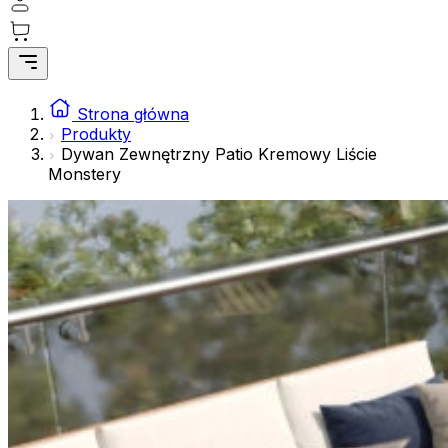
gromadząc i zgłaszając anonimowe informacje.
Marketing
Marketingowe pliki cookie stosowane są w celu śledzenia 
istotne i interesujące dla poszczególnych użytkowników 
Strona główna
Produkty
Dywan Zewnętrzny Patio Kremowy Liście
Nieklasyfikowane
Monstery
Nieklasyfikowane pliki cookie, to pliki, które są w proce