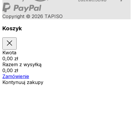
Copyright © 2026 TAPISO
Koszyk
Kwota
0,00
zł
Razem z wysyłką
0,00
zł
Zamówienie
Kontynuuj zakupy
Zamówienia
Koszyk jest pusty
Adresy
Szczegóły konta
Kwota
Zgubione hasło
0,00
zł
Razem z wysyłką