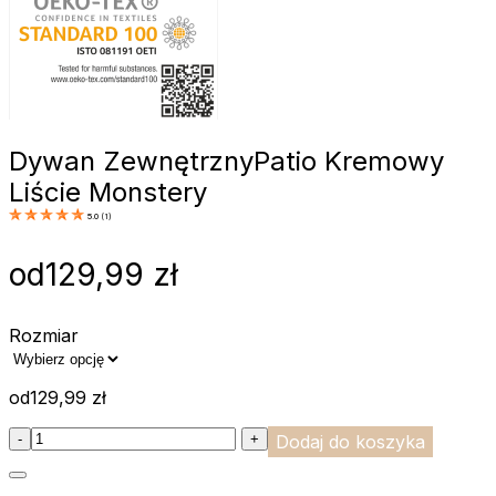
Dywan Zewnętrzny
Patio Kremowy
Liście Monstery
5.0
(
1
)
od
129,99
zł
Rozmiar
od
129,99
zł
:product_name quantity
-
+
Dodaj do koszyka