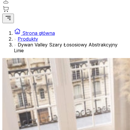
gromadząc i zgłaszając anonimowe informacje.
Marketing
Marketingowe pliki cookie stosowane są w celu śledzenia 
istotne i interesujące dla poszczególnych użytkowników 
Strona główna
Produkty
Dywan Valley Szary Łososiowy Abstrakcyjny
Nieklasyfikowane
Linie
Nieklasyfikowane pliki cookie, to pliki, które są w proce