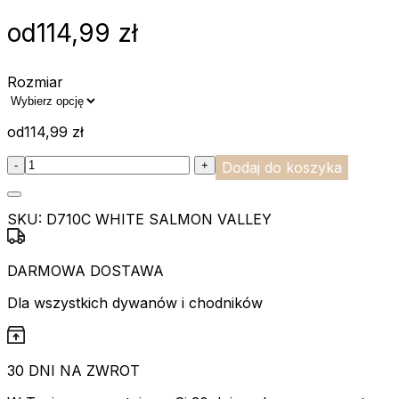
od
114,99
zł
Rozmiar
od
114,99
zł
:product_name quantity
-
+
Dodaj do koszyka
SKU:
D710C WHITE SALMON VALLEY
DARMOWA DOSTAWA
Dla wszystkich dywanów i chodników
30 DNI NA ZWROT