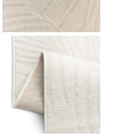
Wykorzystujemy pliki cookie do
witrynie. Informacje o tym, j
Partnerzy mogą połączyć te in
Niezbędne
Niezbędne pliki cookie mają k
nich. Te pliki cookie nie prze
Preferencje
Pliki cookie dotyczące prefere
preferowany język lub region,