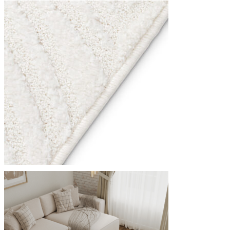
Statystyka
Statystyczne pliki cookie poma
gromadząc i zgłaszając anonim
Marketing
Marketingowe pliki cookie stos
istotne i interesujące dla po
Nieklasyfikowane
Nieklasyfikowane pliki cookie,
Odrzuć