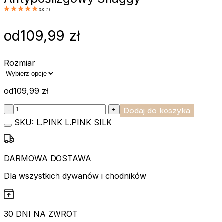
5.0
(
1
)
od
109,99
zł
Rozmiar
od
109,99
zł
:product_name quantity
-
+
Dodaj do koszyka
SKU:
L.PINK L.PINK SILK
DARMOWA DOSTAWA
Dla wszystkich dywanów i chodników
30 DNI NA ZWROT