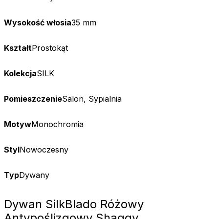
Wysokość włosia
35 mm
Kształt
Prostokąt
Kolekcja
SILK
Pomieszczenie
Salon, Sypialnia
Motyw
Monochromia
Styl
Nowoczesny
Typ
Dywany
Dywan Silk
Blado Różowy
Antypoślizgowy Shaggy