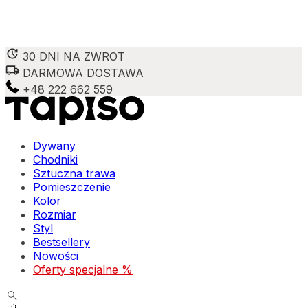
30 DNI NA ZWROT
DARMOWA DOSTAWA
Wykorzystujemy pliki cookie do spersonalizowania treści 
witrynie. Informacje o tym, jak korzystasz z naszej wit
+48 222 662 559
Partnerzy mogą połączyć te informacje z innymi danymi o
Niezbędne
Dywany
Chodniki
Niezbędne pliki cookie mają kluczowe znaczenie dla podst
Sztuczna trawa
nich. Te pliki cookie nie przechowują żadnych danych umo
Pomieszczenie
Kolor
Preferencje
Rozmiar
Styl
Pliki cookie dotyczące preferencji umożliwiają stronie za
Bestsellery
preferowany język lub region, w którym znajduje się użyt
Nowości
Oferty specjalne %
Statystyka
Statystyczne pliki cookie pomagają właścicielom stron int