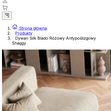
gromadząc i zgłaszając anonimowe informacje.
Marketing
Marketingowe pliki cookie stosowane są w celu śledzenia 
istotne i interesujące dla poszczególnych użytkowników 
Strona główna
Produkty
Dywan Silk Blado Różowy Antypoślizgowy
Nieklasyfikowane
Shaggy
Nieklasyfikowane pliki cookie, to pliki, które są w proce