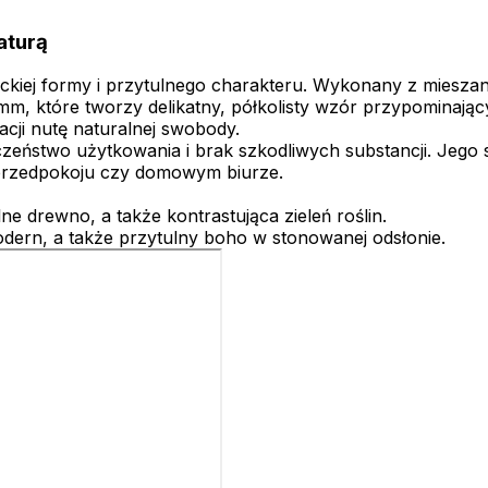
aturą
kiej formy i przytulnego charakteru. Wykonany z mieszank
 które tworzy delikatny, półkolisty wzór przypominający 
cji nutę naturalnej swobody.
ństwo użytkowania i brak szkodliwych substancji. Jego st
, przedpokoju czy domowym biurze.
lne drewno, a także kontrastująca zieleń roślin.
modern, a także przytulny boho w stonowanej odsłonie.