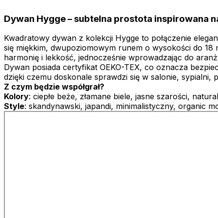
Dywan Hygge – subtelna prostota inspirowana n
Kwadratowy dywan z kolekcji Hygge to połączenie eleganc
się miękkim, dwupoziomowym runem o wysokości do 18 mm,
harmonię i lekkość, jednocześnie wprowadzając do aranża
Dywan posiada certyfikat OEKO-TEX, co oznacza bezpiecze
dzięki czemu doskonale sprawdzi się w salonie, sypialni
Z czym będzie współgrał?
Kolory
: ciepłe beże, złamane biele, jasne szarości, natura
Style
: skandynawski, japandi, minimalistyczny, organic 