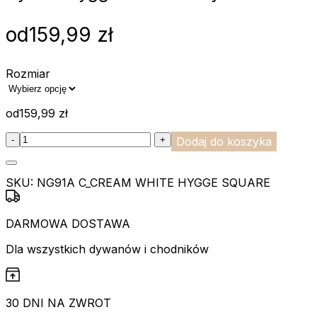
gromadząc i zgłaszając anonim
od
159,99
zł
Marketing
Marketingowe pliki cookie stos
Rozmiar
istotne i interesujące dla po
od
159,99
zł
Nieklasyfikowane
:product_name quantity
Nieklasyfikowane pliki cookie,
-
+
Dodaj do koszyka
Odrzuć
SKU:
NG91A C_CREAM WHITE HYGGE SQUARE
DARMOWA DOSTAWA
Dla wszystkich dywanów i chodników
30 DNI NA ZWROT