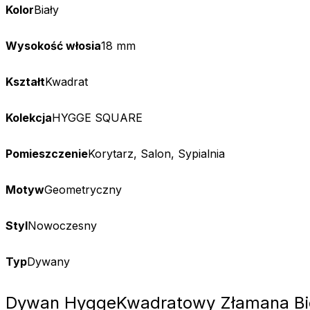
Kolor
Biały
Wysokość włosia
18 mm
Wykorzystujemy pliki cookie do
Kształt
Kwadrat
witrynie. Informacje o tym, j
Partnerzy mogą połączyć te in
Kolekcja
HYGGE SQUARE
Niezbędne
Pomieszczenie
Korytarz, Salon, Sypialnia
Niezbędne pliki cookie mają k
nich. Te pliki cookie nie prze
Motyw
Geometryczny
Preferencje
Styl
Nowoczesny
Pliki cookie dotyczące prefere
preferowany język lub region,
Typ
Dywany
Statystyka
Dywan Hygge
Kwadratowy Złamana Bie
Statystyczne pliki cookie poma