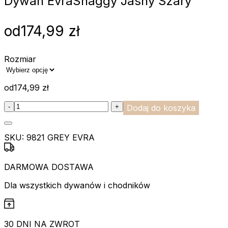
Dywan Evra
Shaggy Jasny Szary
od
174,99
zł
Rozmiar
od
174,99
zł
:product_name quantity
-
+
Dodaj do koszyka
SKU:
9821 GREY EVRA
DARMOWA DOSTAWA
Dla wszystkich dywanów i chodników
30 DNI NA ZWROT