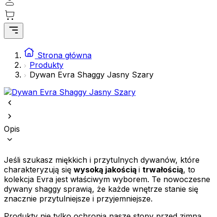
preferowany język lub region, w którym znajduje się użytkownik.
Statystyka
Statystyczne pliki cookie pomagają właścicielom stron internetowych
Strona główna
zrozumieć, w jaki sposób różni użytkownicy zachowują się na stronie,
Produkty
gromadząc i zgłaszając anonimowe informacje.
Dywan Evra Shaggy Jasny Szary
Marketing
Marketingowe pliki cookie stosowane są w celu śledzenia
użytkowników na stronach internetowych. Celem jest wyświetlanie
reklam, które są istotne i interesujące dla poszczególnych
Opis
użytkowników i tym samym bardziej cenne dla wydawców i
reklamodawców strony trzeciej.
Jeśli szukasz miękkich i przytulnych dywanów, które
Nieklasyfikowane
charakteryzują się
wysoką jakością
i
trwałością
, to
Nieklasyfikowane pliki cookie, to pliki, które są w procesie
kolekcja Evra jest właściwym wyborem. Te nowoczesne
klasyfikowania, wraz z dostawcami poszczególnych ciasteczek.
dywany shaggy sprawią, że każde wnętrze stanie się
znacznie przytulniejsze i przyjemniejsze.
Odrzuć
Produkty nie tylko ochronią nasze stopy przed zimną