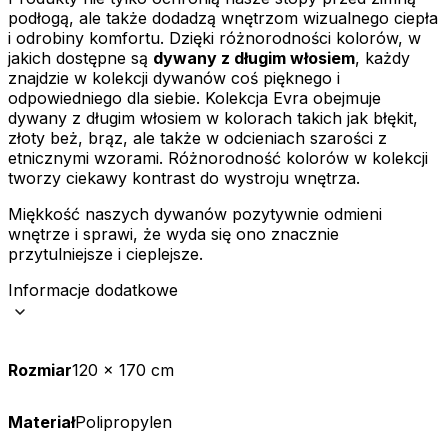
podłogą, ale także dodadzą wnętrzom wizualnego ciepła
Zapisz moje preferencje
i odrobiny komfortu. Dzięki różnorodności kolorów, w
jakich dostępne są
dywany z długim włosiem
, każdy
Akceptuj wszystko
znajdzie w kolekcji dywanów coś pięknego i
odpowiedniego dla siebie. Kolekcja Evra obejmuje
dywany z długim włosiem w kolorach takich jak błękit,
złoty beż, brąz, ale także w odcieniach szarości z
etnicznymi wzorami. Różnorodność kolorów w kolekcji
tworzy ciekawy kontrast do wystroju wnętrza.
Miękkość naszych dywanów pozytywnie odmieni
wnętrze i sprawi, że wyda się ono znacznie
przytulniejsze i cieplejsze.
Informacje dodatkowe
Rozmiar
120 x 170 cm
Materiał
Polipropylen