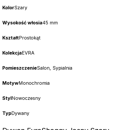
Kolor
Szary
Wysokość włosia
45 mm
Kształt
Prostokąt
Kolekcja
EVRA
Pomieszczenie
Salon, Sypialnia
Motyw
Monochromia
Styl
Nowoczesny
Typ
Dywany