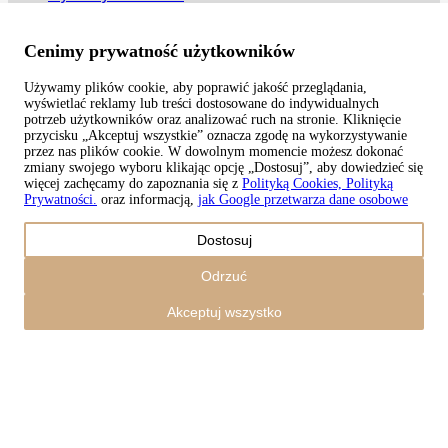
Metody płatności
Cenimy prywatność użytkowników
Używamy plików cookie, aby poprawić jakość przeglądania,
wyświetlać reklamy lub treści dostosowane do indywidualnych
Copyright © 2026 TAPISO
potrzeb użytkowników oraz analizować ruch na stronie. Kliknięcie
przycisku „Akceptuj wszystkie” oznacza zgodę na wykorzystywanie
Koszyk
przez nas plików cookie. W dowolnym momencie możesz dokonać
zmiany swojego wyboru klikając opcję „Dostosuj”, aby dowiedzieć się
więcej zachęcamy do zapoznania się z
Polityką Cookies, Polityką
Prywatności.
oraz informacją,
jak Google przetwarza dane osobowe
Kwota
Dostosuj
0,00
zł
Razem z wysyłką
Odrzuć
0,00
zł
Zamówienie
Akceptuj wszystko
Kontynuuj zakupy
Zamówienia
Koszyk jest pusty
Adresy
Szczegóły konta