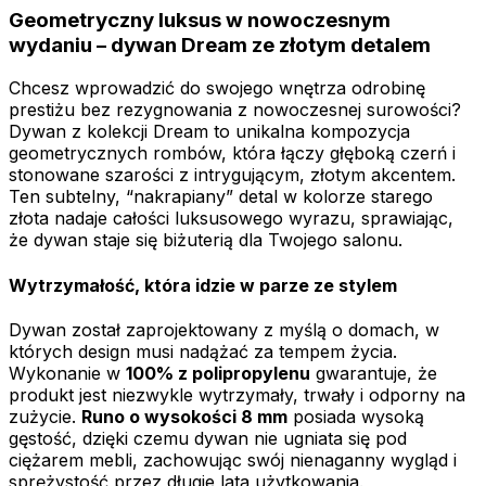
Geometryczny luksus w nowoczesnym
wydaniu – dywan Dream ze złotym detalem
Chcesz wprowadzić do swojego wnętrza odrobinę
prestiżu bez rezygnowania z nowoczesnej surowości?
Dywan z kolekcji Dream to unikalna kompozycja
geometrycznych rombów, która łączy głęboką czerń i
stonowane szarości z intrygującym, złotym akcentem.
Ten subtelny, “nakrapiany” detal w kolorze starego
złota nadaje całości luksusowego wyrazu, sprawiając,
że dywan staje się biżuterią dla Twojego salonu.
Wytrzymałość, która idzie w parze ze stylem
Dywan został zaprojektowany z myślą o domach, w
których design musi nadążać za tempem życia.
Wykonanie w
100% z polipropylenu
gwarantuje, że
produkt jest niezwykle wytrzymały, trwały i odporny na
zużycie.
Runo o wysokości 8 mm
posiada wysoką
gęstość, dzięki czemu dywan nie ugniata się pod
ciężarem mebli, zachowując swój nienaganny wygląd i
sprężystość przez długie lata użytkowania.