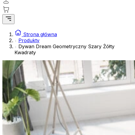
gromadząc i zgłaszając anonimowe informacje.
Marketing
Marketingowe pliki cookie stosowane są w celu śledzenia 
istotne i interesujące dla poszczególnych użytkowników 
Strona główna
Produkty
Dywan Dream Geometryczny Szary Żółty
Nieklasyfikowane
Kwadraty
Nieklasyfikowane pliki cookie, to pliki, które są w proce