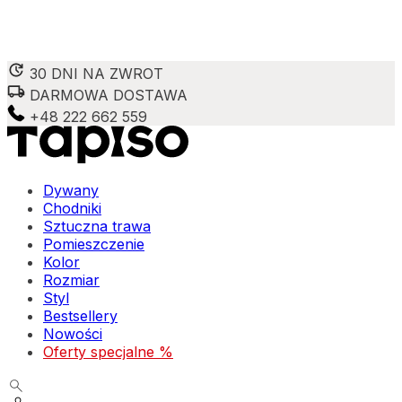
30 DNI NA ZWROT
DARMOWA DOSTAWA
Wykorzystujemy pliki cookie do spersonalizowania treści 
witrynie. Informacje o tym, jak korzystasz z naszej wit
+48 222 662 559
Partnerzy mogą połączyć te informacje z innymi danymi o
Niezbędne
Dywany
Chodniki
Niezbędne pliki cookie mają kluczowe znaczenie dla podst
Sztuczna trawa
nich. Te pliki cookie nie przechowują żadnych danych umo
Pomieszczenie
Kolor
Preferencje
Rozmiar
Styl
Pliki cookie dotyczące preferencji umożliwiają stronie za
Bestsellery
preferowany język lub region, w którym znajduje się użyt
Nowości
Oferty specjalne %
Statystyka
Statystyczne pliki cookie pomagają właścicielom stron int