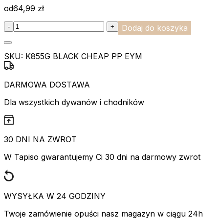
od
64,99
zł
:product_name quantity
-
+
Dodaj do koszyka
SKU:
K855G BLACK CHEAP PP EYM
DARMOWA DOSTAWA
Dla wszystkich dywanów i chodników
30 DNI NA ZWROT
W Tapiso gwarantujemy Ci 30 dni na darmowy zwrot
WYSYŁKA W 24 GODZINY
Twoje zamówienie opuści nasz magazyn w ciągu 24h