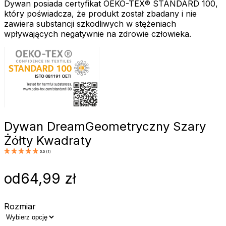
Dywan posiada certyfikat OEKO-TEX® STANDARD 100,
który poświadcza, że produkt został zbadany i nie
zawiera substancji szkodliwych w stężeniach
wpływających negatywnie na zdrowie człowieka.
Dywan Dream
Geometryczny Szary
Żółty Kwadraty
5.0
(
1
)
od
64,99
zł
Rozmiar