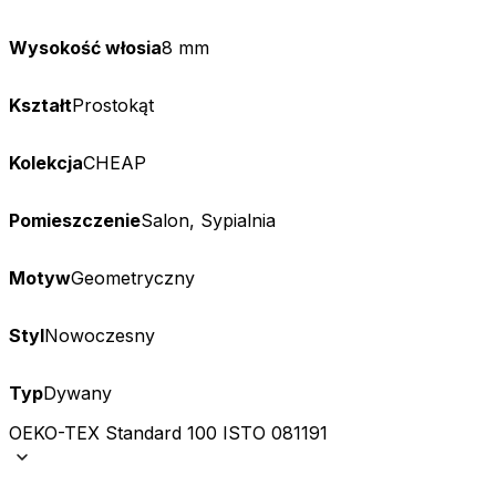
Wysokość włosia
8 mm
Kształt
Prostokąt
Kolekcja
CHEAP
Pomieszczenie
Salon, Sypialnia
Motyw
Geometryczny
Styl
Nowoczesny
Typ
Dywany
OEKO-TEX Standard 100 ISTO 081191