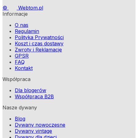
©
Webtom.pl
Informacje
O nas
Regulamin
Polityka Prywatności
Koszt i czas dostawy
Zwroty i Reklamacje
GPSR
FAQ
Kontakt
Współpraca
Dla blogerów
Współpraca B2B
Nasze dywany
Blog
Dywany nowoczesne
Dywany vintage
Dywany dla dzieci