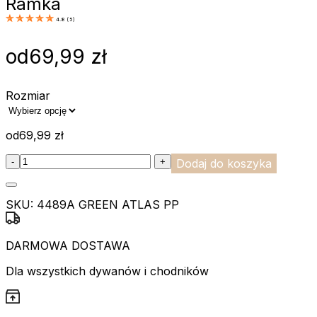
Ramka
4.8
(
5
)
od
69,99
zł
Rozmiar
od
69,99
zł
:product_name quantity
-
+
Dodaj do koszyka
SKU:
4489A GREEN ATLAS PP
DARMOWA DOSTAWA
Dla wszystkich dywanów i chodników