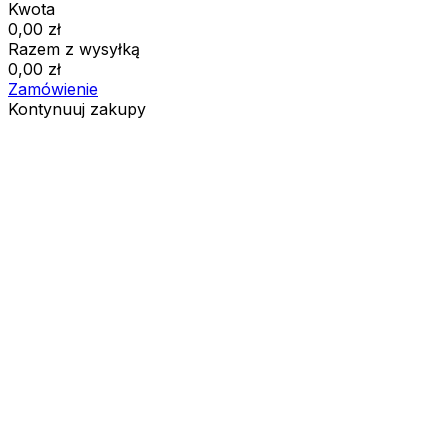
Kwota
0,00
zł
Razem z wysyłką
0,00
zł
Zamówienie
Kontynuuj zakupy
Zamówienia
Koszyk jest pusty
Adresy
Szczegóły konta
Kwota
Zgubione hasło
0,00
zł
Razem z wysyłką
0,00
zł
Pokaż koszyk
Kasa