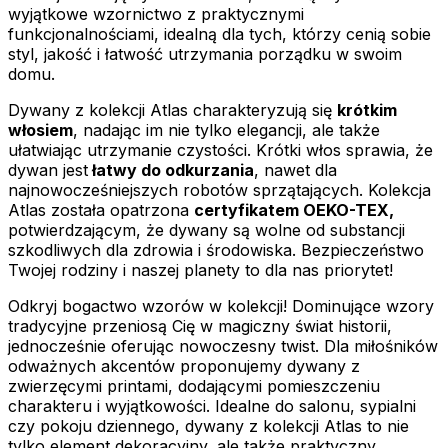
wyjątkowe wzornictwo z praktycznymi
funkcjonalnościami, idealną dla tych, którzy cenią sobie
styl, jakość i łatwość utrzymania porządku w swoim
domu.
Dywany z kolekcji Atlas charakteryzują się
krótkim
włosiem
, nadając im nie tylko elegancji, ale także
ułatwiając utrzymanie czystości. Krótki włos sprawia, że
dywan jest
łatwy do odkurzania
, nawet dla
najnowocześniejszych robotów sprzątających. Kolekcja
Atlas została opatrzona
certyfikatem OEKO-TEX,
potwierdzającym, że dywany są wolne od substancji
szkodliwych dla zdrowia i środowiska. Bezpieczeństwo
Twojej rodziny i naszej planety to dla nas priorytet!
Odkryj bogactwo wzorów w kolekcji! Dominujące wzory
tradycyjne przeniosą Cię w magiczny świat historii,
jednocześnie oferując nowoczesny twist. Dla miłośników
odważnych akcentów proponujemy dywany z
zwierzęcymi printami, dodającymi pomieszczeniu
charakteru i wyjątkowości. Idealne do salonu, sypialni
czy pokoju dziennego, dywany z kolekcji Atlas to nie
tylko element dekoracyjny, ale także praktyczny