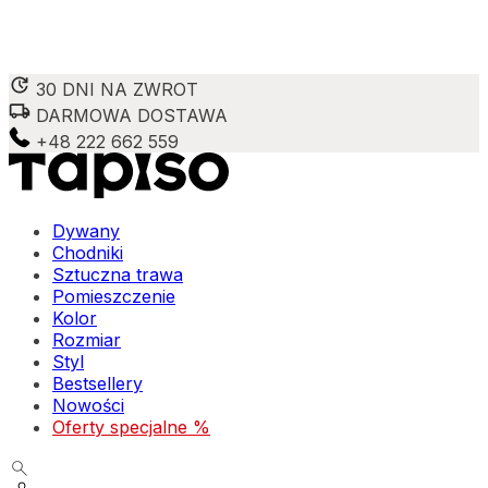
30 DNI NA ZWROT
DARMOWA DOSTAWA
Wykorzystujemy pliki cookie do spersonalizowania treści 
witrynie. Informacje o tym, jak korzystasz z naszej wit
+48 222 662 559
Partnerzy mogą połączyć te informacje z innymi danymi o
Niezbędne
Dywany
Chodniki
Niezbędne pliki cookie mają kluczowe znaczenie dla podst
Sztuczna trawa
nich. Te pliki cookie nie przechowują żadnych danych umo
Pomieszczenie
Kolor
Preferencje
Rozmiar
Styl
Pliki cookie dotyczące preferencji umożliwiają stronie za
Bestsellery
preferowany język lub region, w którym znajduje się użyt
Nowości
Oferty specjalne %
Statystyka
Statystyczne pliki cookie pomagają właścicielom stron int